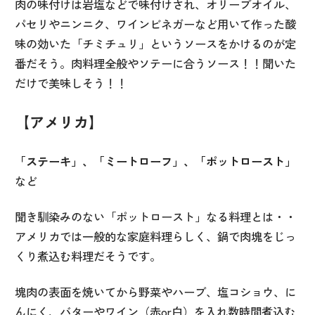
肉の味付けは岩塩などで味付けされ、オリーブオイル、
パセリやニンニク、ワインビネガーなど用いて作った酸
味の効いた「チミチュリ」というソースをかけるのが定
番だそう。肉料理全般やソテーに合うソース！！聞いた
だけで美味しそう！！
【アメリカ】
「ステーキ」、「ミートローフ」、「ポットロースト」
など
聞き馴染みのない「ポットロースト」なる料理とは・・
アメリカでは一般的な家庭料理らしく、鍋で肉塊をじっ
くり煮込む料理だそうです。
塊肉の表面を焼いてから野菜やハーブ、塩コショウ、に
んにく、バターやワイン（赤
or
白）を入れ数時間煮込む