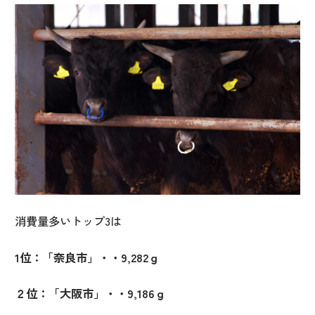
消費量多いトップ
3
は
1
位：「奈良市」・・
9,282
ｇ
２位：「大阪市」・・
9,186
ｇ