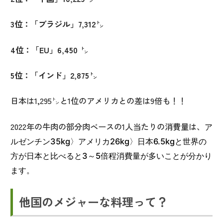
3
位：「ブラジル」
7,312
㌧
4
位：「
EU
」
6,450
㌧
5
位：「インド」
2,875
㌧
日本は
1,295
㌧と
1
位のアメリカとの差は
9
倍も！！
2022
年の牛肉の部分肉ベースの
1
人当たりの消費量は、
ア
ルゼンチン
35kg
〉
アメリカ
26kg
〉
日本
6.5kg
と世界の
方が日本と比べると
3
～
5
倍程消費量が多いことが分かり
ます。
他国のメジャーな料理って？