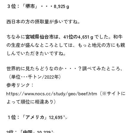
３位：「堺市」・・・
8,925
ｇ
西日本の方の摂取量が多いですね。
ちなみに
宮城県仙台市は、
41
位の
4,651
ｇ
でした。和牛
の生産が盛んなところとしては、もっと地元の方にも親
しんでいただきたいですね。
世界的に見たらどうなのか・・・？調べてみたところ、
（単位･･･千トン
/2022
年）
参考リンク
：
https://www.nocs.cc/study/geo/beef.htm
（※サイトに
よって順位に相違あり）
１位：「アメリカ」
12,695
㌧
2
位：「中国」
10,229
㌧