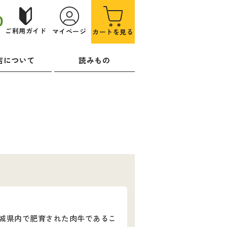
0
ご利用ガイド
マイページ
カートを見る
）
店について
読みもの
城県内で肥育された肉牛であるこ