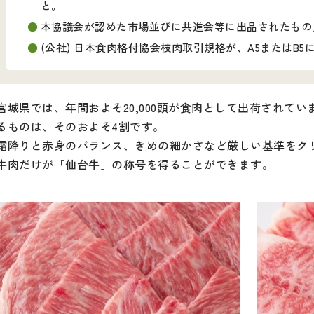
と。
本協議会が認めた市場並びに共進会等に出品されたもの
(公社) 日本食肉格付協会枝肉取引規格が、A5またはB
宮城県では、年間およそ20,000頭が食肉として出荷されて
るものは、そのおよそ4割です。
霜降りと赤身のバランス、きめの細かさなど厳しい基準をク
牛肉だけが「仙台牛」の称号を得ることができます。