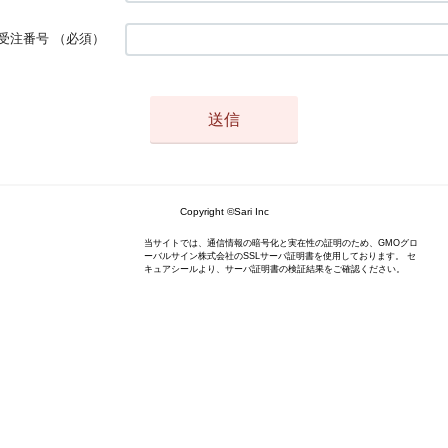
受注番号
（必須）
Copyright ©Sari Inc
当サイトでは、通信情報の暗号化と実在性の証明のため、GMOグロ
ーバルサイン株式会社のSSLサーバ証明書を使用しております。 セ
キュアシールより、サーバ証明書の検証結果をご確認ください。